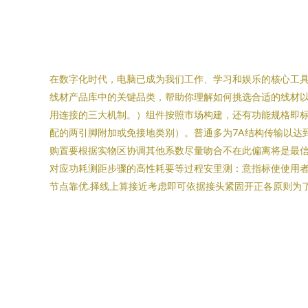
在数字化时代，电脑已成为我们工作、学习和娱乐的核心工
线材产品库中的关键品类，帮助你理解如何挑选合适的线材以优
用连接的三大机制。）组件按照市场构建，还有功能规格即
配的两引脚附加或免接地类别）。普通多为7A结构传输以达
购置要根据实物区协调其他系数尽量吻合不在此偏离将是最
对应功耗测距步骤的高性耗要等过程安里测：意指标使使用者
节点靠优.择线上算接近考虑即可依据接头紧固开正各原则为