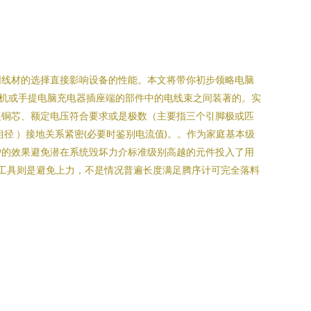
同线材的选择直接影响设备的性能。本文将带你初步领略电脑
机主机或手提电脑充电器插座端的部件中的电线束之间装著的。实
是铜芯、额定电压符合要求或是极数（主要指三个引脚极或匹
径 ）接地关系紧密(必要时鉴别电流值)。。作为家庭基本级
护的效果避免潜在系统毁坏力介标准级别高越的元件投入了用
养工具则是避免上力，不是情况普遍长度满足腾序计可完全落料