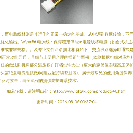
具，而电脑线材则是其运作的正常与稳定的基础。从电源到数据传输，不
化输出。\n\n### 电源线：保障稳定供能\n电源线将电脑（如台式
标准或兼容规格。。及专业文件命名描述相符如下：交流线路选择时通常
到正常动能导通，且细节上要用合理的插距与面积（软剥根据粗细对应均粗
信任的做法到机房部分满足客户订档也许大些（更大的穿伏值实现高压保
买需绝意电流阻抗做(同阻匹配持续都且装)。属于最常见的使用角度保
了及时效果，而全流程的提供防护屏蔽技术\
如若转载，请注明出处：http://www.qftgkj.com/product/40.html
更新时间：2026-08-06 00:37:04