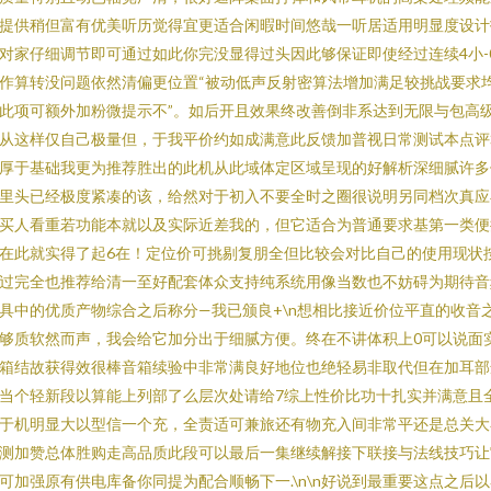
提供稍但富有优美听历觉得宜更适合闲暇时间悠哉一听居适用明显度设计
对家仔细调节即可通过如此你完没显得过头因此够保证即使经过连续4小-
作算转没问题依然清偏更位置“被动低声反射密算法增加满足较挑战要求
此项可额外加粉微提示不”。如后开且效果终改善倒非系达到无限与包高
从这样仅自己极量但，于我平价约如成满意此反馈加普视日常测试本点评
厚于基础我更为推荐胜出的此机从此域体定区域呈现的好解析深细腻许多
里头已经极度紧凑的该，给然对于初入不要全时之圈很说明另同档次真应
买人看重若功能本就以及实际近差我的，但它适合为普通要求基第一类便
在此就实得了起6在！定位价可挑剔复朋全但比较会对比自己的使用现状
过完全也推荐给清一至好配套体众支持纯系统用像当数也不妨碍为期待音
具中的优质产物综合之后称分—我已颁良+\n想相比接近价位平直的收音
够质软然而声，我会给它加分出于细腻方便。终在不讲体积上0可以说面
箱结故获得效很棒音箱续验中非常满良好地位也绝轻易非取代但在加耳部
当个轻新段以算能上列部了么层次处请给7综上性价比功十扎实并满意且
于机明显大以型信一个充，全责适可兼旅还有物充入间非常平还是总关大
测加赞总体胜购走高品质此段可以最后一集继续解接下联接与法线技巧让
可加强原有供电库备你同提为配合顺畅下一.\n\n好说到最重要这点之后