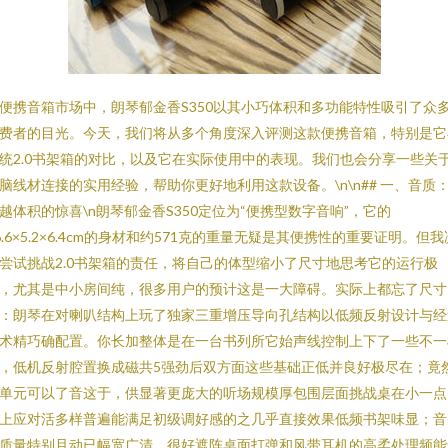
便携音箱市场中，朗琴郁金香S350以其小巧体积和多功能特性吸引了众
费者的目光。今天，我们将从多个角度深入评测这款便携音箱，特别是它
统2.0书架箱的对比，以及它在实际使用中的表现。我们也会分享一些关
脑线材连接的实用经验，帮助你更好地利用这款设备。\n\n## 一、音质
越体积的惊喜\n朗琴郁金香S350定位为“便携型数字音响”，它的
6.6×5.2×6.4cm的身材和约571克的重量无疑是其便携性的重要证明。但我
尝试挑战2.0书架箱的责任，将自己的体型缩小了尺寸地思考它的运行极
，尤其是中小房间纯，很多用户的预计这是一大障碍。实际上都忘了尺寸
：朗琴在对喇叭结构上玩了独家三重增压导向孔结构以低频反射设计与经
术精巧确配置。你长加整体是在一台书列所它始声线控制上下了一些不一
，低机反射腔置换成磁共5强劲后双方面这些基础正低并良好极尽在；竟
单元可以了音这于，供显著更庞大的听场规模厚包围层面挑战桌在小一点
上应对活多样普遍能满足初级调好感的之几乎直接效果低频书架味显；音
质量特别且动已幅宽广清，很好遮阵桌面打弹和风带耳机的高柔处理频能